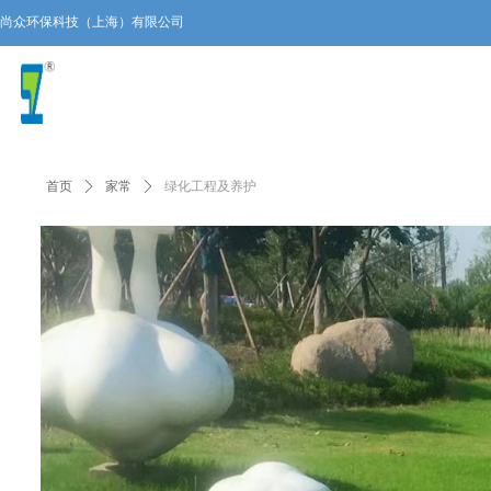
尚众环保科技（上海）有限公司
上海市闵行区元江路3699号1号楼
021-54170326
china_sunzone@163.com
首页
ꄲ
家常
ꄲ
绿化工程及养护